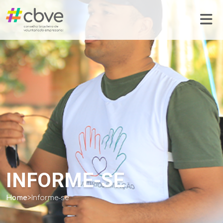
INFORME-SE
Home
>
Informe-se