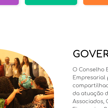
GOVE
O Conselho B
Empresarial
compartilhad
da
atuação d
A
ssociados,