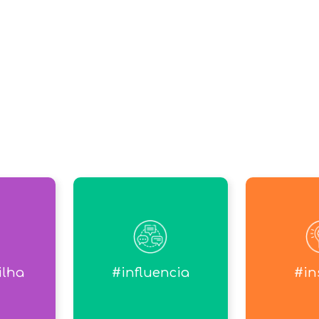
ilha
#influencia
#in