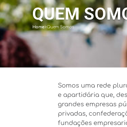
QUEM SOM
Home
>
Quem Somos
Somos
uma
rede plur
e
apartidária
que,
de
grandes
empresas
pú
privadas
,
confederaç
fundações
empresari