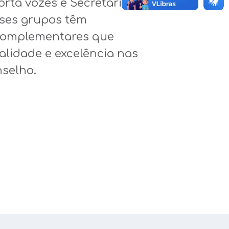
Porta vozes
e
Secretaria
ses
grupos
t
ê
m
 complementares
que
alidade e excelência
n
as
nselho
.