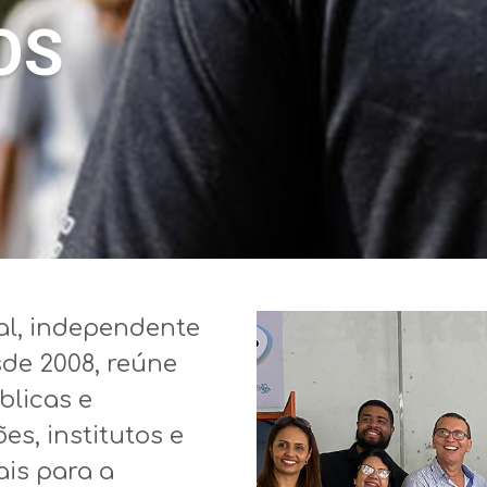
OS
al,
independente
sde
2008,
reúne
blicas
e
ões
,
institutos
e
ais
para a