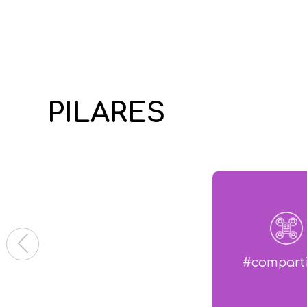
PILARES
#compart