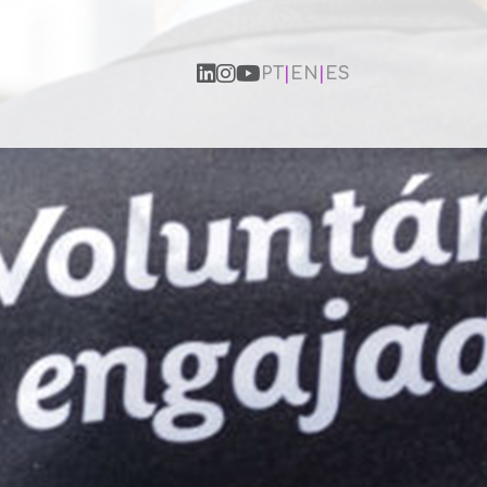
PT
|
EN
|
ES