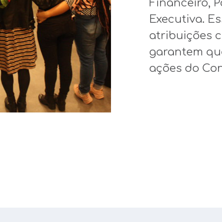
F
inanceiro
, 
Executiva
.
Es
atribuições
garantem
qu
ações
do Co