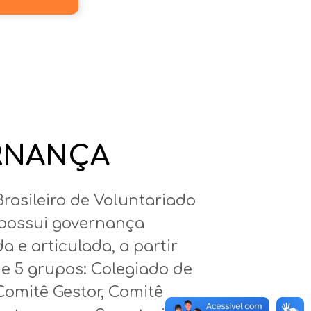
RNANÇA
rasileiro de Voluntariado
possui governança
a e articulad
a
, a
partir
e 5 grupos:
C
olegiado de
C
omitê
G
estor,
C
omitê