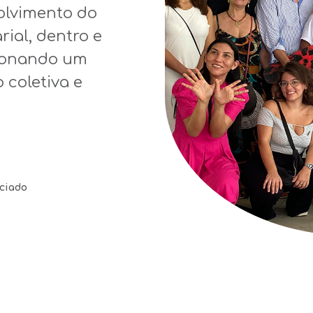
olvimento
do
rial
,
dentro
e
ionando
um
o
coletiva
e
ciado