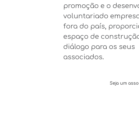
promoção
e o
desenv
voluntariado
empresa
fora do
país
,
proporc
espaço
de
construçã
diálogo
para
os
seus
associad
os
.
Seja um asso