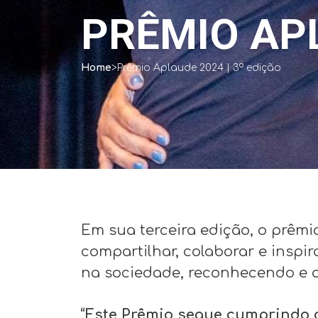
PRÊMIO APL
Home
>
Prêmio Aplaude 2024 | 3º edição
Em sua terceira edição, o prêm
compartilhar, colaborar e insp
na sociedade, reconhecendo e a
“Este Prêmio segue cumprindo c