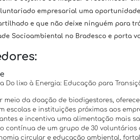
oluntariado empresarial uma oportunidad
tilhado e que não deixe ninguém para trá
de Socioambiental no Bradesco e porta v
dores:
te
iva Do lixo à Energia: Educação para Transi
por meio da doação de biodigestores, oferec
m escolas e instituições próximas aos emp
lizantes e incentiva uma alimentação mais s
ão contínua de um grupo de 30 voluntários 
nomia circular e educação ambiental, fort