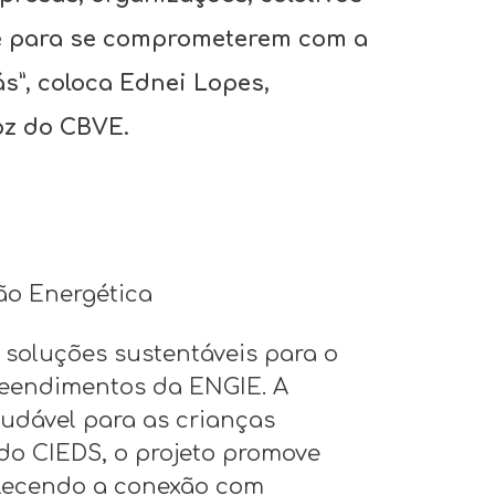
e para se comprometerem com a
s”, coloca Ednei Lopes,
oz do CBVE.
ção Energética
e soluções sustentáveis para o
reendimentos da ENGIE. A
audável para as crianças
do CIEDS, o projeto promove
alecendo a conexão com