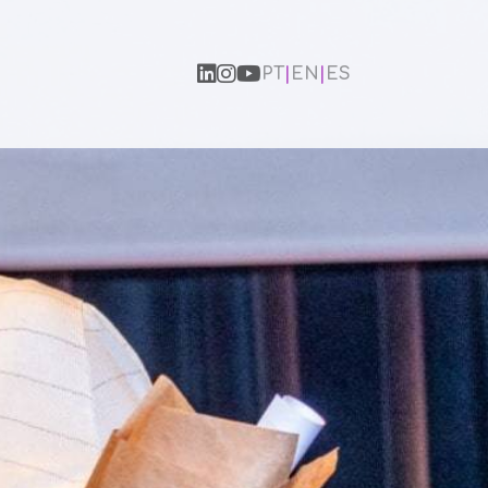
PT
|
EN
|
ES