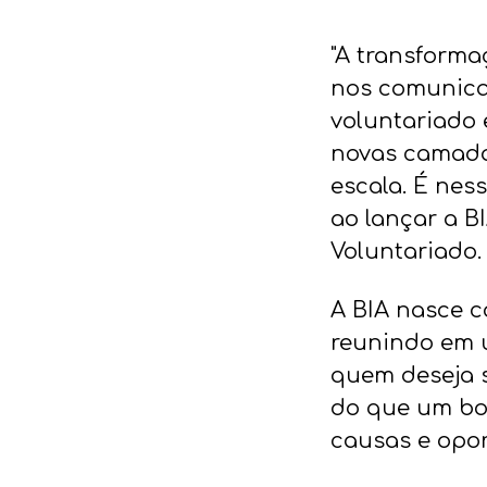
"A transform
nos comunica
voluntariado
novas camadas
escala. É nes
ao lançar a B
Voluntariado.
A BIA nasce c
reunindo em u
quem deseja s
do que um bot
causas e opo