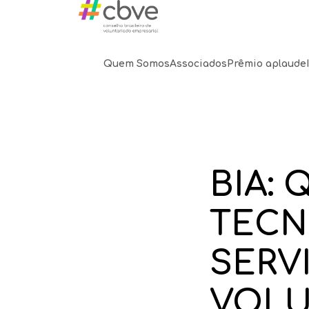
Quem Somos
Associados
Prêmio aplaude
BIA:
TECN
SERV
VOLU