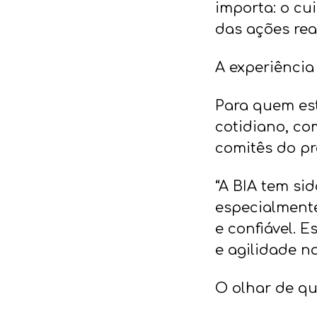
importa: o cu
das ações rea
A experiência
Para quem est
cotidiano, co
comitês do pr
“A BIA tem si
especialmente
e confiável. 
e agilidade n
O olhar de q