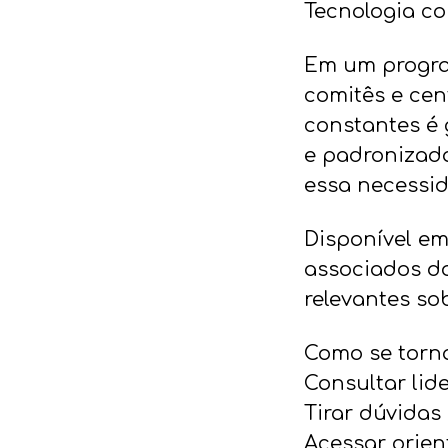
Tecnologia c
Em um progra
comitês e cen
constantes é 
e padronizada
essa necessid
Disponível em
associados do
relevantes so
Como se torna
Consultar lid
Tirar dúvidas
Acessar orien