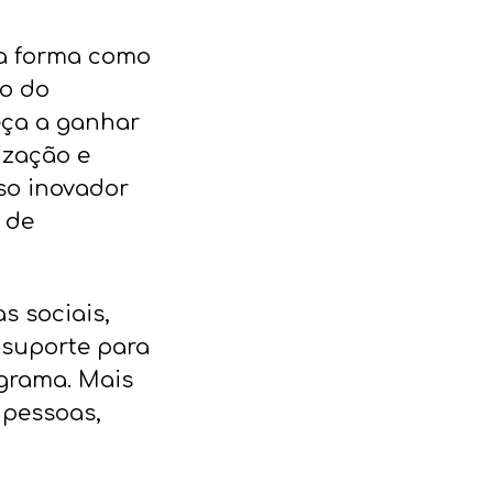
 a forma como
o do
eça a ganhar
ização e
sso inovador
 de
s sociais,
 suporte para
ograma. Mais
 pessoas,