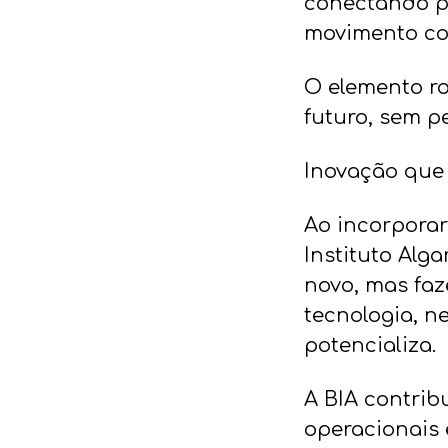
conectando p
movimento col
O elemento ro
futuro, sem 
Inovação que 
Ao incorporar
Instituto Alga
novo, mas faze
tecnologia, n
potencializa.
A BIA contrib
operacionais 