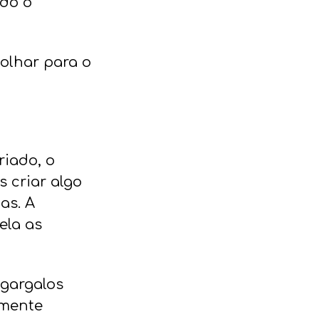
do o
 olhar para o
riado, o
s criar algo
as. A
ela as
 gargalos
lmente