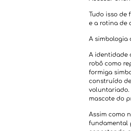
Tudo isso de 
e a rotina de 
A simbologia 
A identidade 
robô como rep
formiga simbo
construído de
voluntariado.
mascote do pr
Assim como n
fundamental p