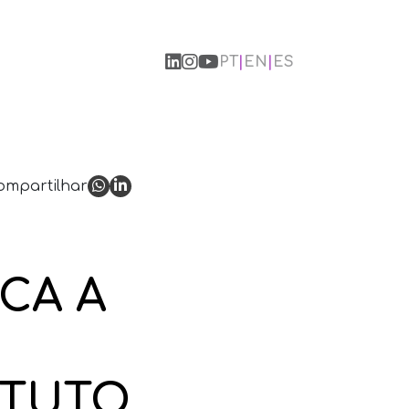
PT
|
EN
|
ES
ompartilhar
CA A
ITUTO