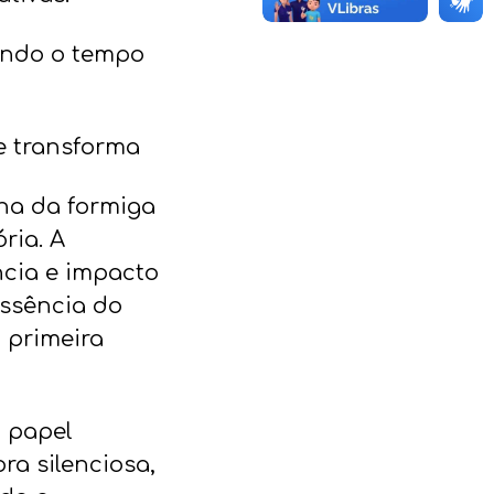
tando o tempo
e transforma
lha da formiga
ria. A
ncia e impacto
essência do
 primeira
 papel
ra silenciosa,