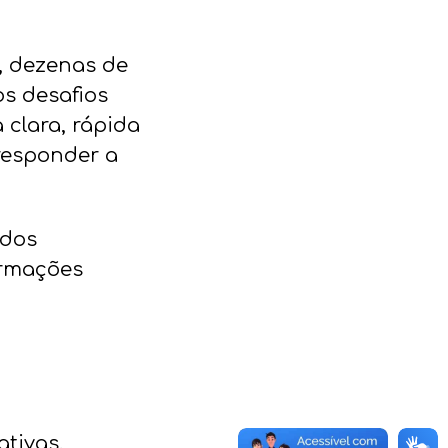
, dezenas de
os desafios
 clara, rápida
responder a
 dos
ormações
ativas.